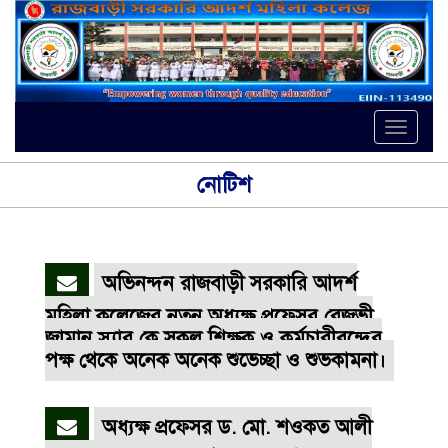
Toggle
naviga
নোটিশ
অভিনন্দন রাজবাড়ী সরকারি আদর্শ
মহিলা কলেজের নতুন অধ্যক্ষ প্রফেসর রেজভী
জামান স্যার কে সকল শিক্ষক ও কর্মচারীবৃন্দের
পক্ষ থেকে অনেক অনেক শুভেচ্ছা ও শুভকামনা।
অধ্যক্ষ প্রফেসর ড. মো. শওকত আলী